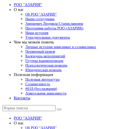
мобильное
поле
РОО “АЗАРИЯ”
меню
поиска
О нас
Об РОО “АЗАРИЯ”
Наши сотрудники
Анюкевич Людмила Станиславовна
Программа работы РОО «АЗАРИЯ»
Наша история
Учредительные документы
Чем мы можем помочь
Личные истории зависимых и созависимых
Первичный прием
Календарь мероприятий
Группы взаимопомощи
Психологическая помощь
Юридическая помощь
Полезная информация
Полезная литература
Созависимость
#618 (без названия)
Алкогольная зависимость
Контакты
Поиск
РОО “АЗАРИЯ”
О нас
Об РОО “АЗАРИЯ”