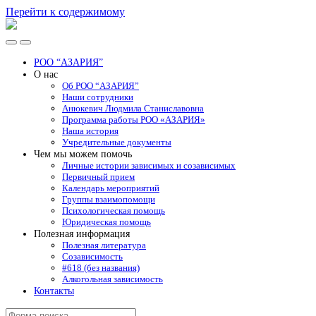
Перейти к содержимому
РОО
"АЗАРИЯ"
Переключить
Переключить
мобильное
поле
РОО “АЗАРИЯ”
меню
поиска
О нас
Об РОО “АЗАРИЯ”
Наши сотрудники
Анюкевич Людмила Станиславовна
Программа работы РОО «АЗАРИЯ»
Наша история
Учредительные документы
Чем мы можем помочь
Личные истории зависимых и созависимых
Первичный прием
Календарь мероприятий
Группы взаимопомощи
Психологическая помощь
Юридическая помощь
Полезная информация
Полезная литература
Созависимость
#618 (без названия)
Алкогольная зависимость
Контакты