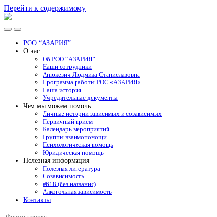
Перейти к содержимому
РОО
"АЗАРИЯ"
Переключить
Переключить
мобильное
поле
РОО “АЗАРИЯ”
меню
поиска
О нас
Об РОО “АЗАРИЯ”
Наши сотрудники
Анюкевич Людмила Станиславовна
Программа работы РОО «АЗАРИЯ»
Наша история
Учредительные документы
Чем мы можем помочь
Личные истории зависимых и созависимых
Первичный прием
Календарь мероприятий
Группы взаимопомощи
Психологическая помощь
Юридическая помощь
Полезная информация
Полезная литература
Созависимость
#618 (без названия)
Алкогольная зависимость
Контакты