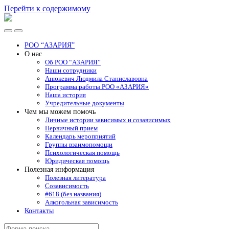
Перейти к содержимому
РОО
"АЗАРИЯ"
Переключить
Переключить
мобильное
поле
РОО “АЗАРИЯ”
меню
поиска
О нас
Об РОО “АЗАРИЯ”
Наши сотрудники
Анюкевич Людмила Станиславовна
Программа работы РОО «АЗАРИЯ»
Наша история
Учредительные документы
Чем мы можем помочь
Личные истории зависимых и созависимых
Первичный прием
Календарь мероприятий
Группы взаимопомощи
Психологическая помощь
Юридическая помощь
Полезная информация
Полезная литература
Созависимость
#618 (без названия)
Алкогольная зависимость
Контакты