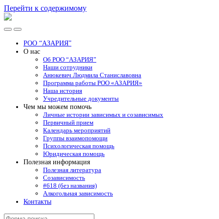
Перейти к содержимому
РОО
"АЗАРИЯ"
Переключить
Переключить
мобильное
поле
РОО “АЗАРИЯ”
меню
поиска
О нас
Об РОО “АЗАРИЯ”
Наши сотрудники
Анюкевич Людмила Станиславовна
Программа работы РОО «АЗАРИЯ»
Наша история
Учредительные документы
Чем мы можем помочь
Личные истории зависимых и созависимых
Первичный прием
Календарь мероприятий
Группы взаимопомощи
Психологическая помощь
Юридическая помощь
Полезная информация
Полезная литература
Созависимость
#618 (без названия)
Алкогольная зависимость
Контакты