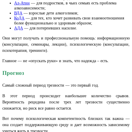
Ал-Атин
— для подростков, в чьих семьях есть проблема
алкозависимости;
ВДА
— взрослые дети алкоголиков;
КоДА
— для тех, кто хочет развивать свои взаимоотношения
более функционально и здоровым образом;
АДА
— для потерпевших насилие.
Они могут получать и профессиональную помощь: информационную
(консультации, семинары, лекции), психологическую (консультации,
психотерапия, тренинги).
Главное — не «опускать руки» и знать, что надежда – есть.
Прогноз
Самый сложный период трезвости — это первый год.
В этот период происходит наибольшее количество срывов.
Вероятность рецидива после трех лет трезвости существенно
снижается, но риск все равно остается.
Вот почему психологическая компетентность близких так важна —
она создает поддерживающую среду и дает возможность зависимому
учиться жить в трезвости.