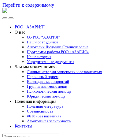
Перейти к содержимому
РОО
"АЗАРИЯ"
Переключить
Переключить
мобильное
поле
РОО “АЗАРИЯ”
меню
поиска
О нас
Об РОО “АЗАРИЯ”
Наши сотрудники
Анюкевич Людмила Станиславовна
Программа работы РОО «АЗАРИЯ»
Наша история
Учредительные документы
Чем мы можем помочь
Личные истории зависимых и созависимых
Первичный прием
Календарь мероприятий
Группы взаимопомощи
Психологическая помощь
Юридическая помощь
Полезная информация
Полезная литература
Созависимость
#618 (без названия)
Алкогольная зависимость
Контакты